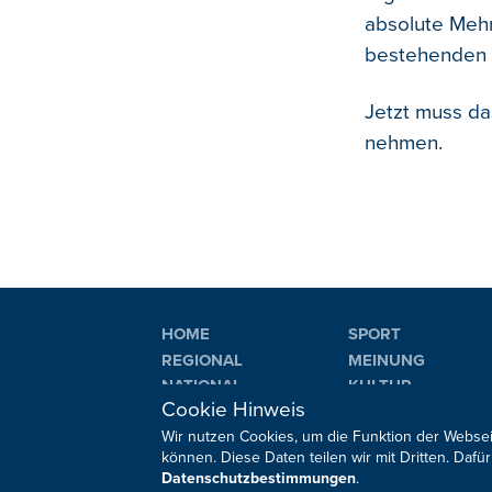
absolute Mehr
bestehenden 
Jetzt muss da
nehmen.
HOME
SPORT
REGIONAL
MEINUNG
NATIONAL
KULTUR
Cookie Hinweis
INTERNATIONAL
WM 2026
Wir nutzen Cookies, um die Funktion der Websei
können. Diese Daten teilen wir mit Dritten. Da
Datenschutzbestimmungen
.
Sie haben noch Fragen oder Anmerkungen?