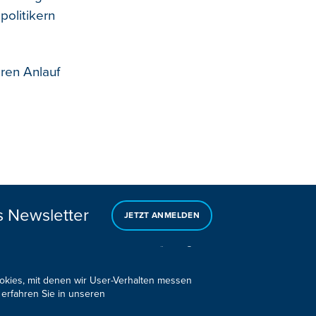
olitikern
ren Anlauf
s Newsletter
JETZT ANMELDEN
ookies, mit denen wir User-Verhalten messen
 erfahren Sie in unseren