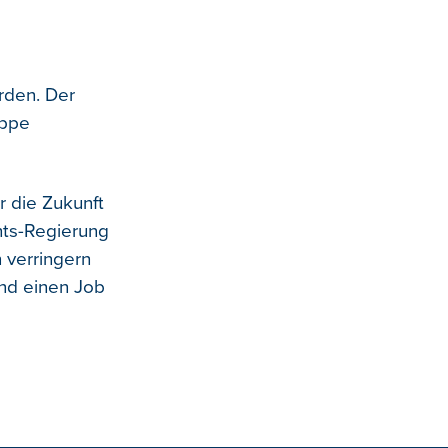
rden. Der
uppe
ür die Zukunft
hts-Regierung
 verringern
nd einen Job