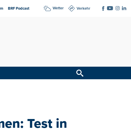
Wetter
am
BRF Podcast
Verkehr
n: Test in