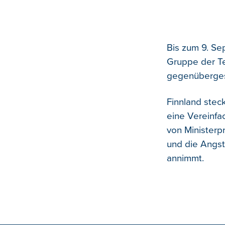
Bis zum 9. Se
Gruppe der T
gegenübergest
Finnland steck
eine Vereinfa
von Ministerp
und die Angs
annimmt.