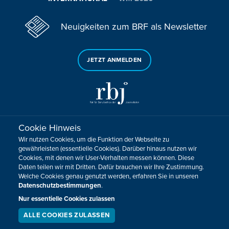
Neuigkeiten zum BRF als Newsletter
JETZT ANMELDEN
Cookie Hinweis
Sie haben noch Fragen oder Anmerkungen?
Wir nutzen Cookies, um die Funktion der Webseite zu
KONTAKTIEREN SIE UNS!
gewährleisten (essentielle Cookies). Darüber hinaus nutzen wir
Cookies, mit denen wir User-Verhalten messen können. Diese
Daten teilen wir mit Dritten. Dafür brauchen wir Ihre Zustimmung.
Impressum
Datenschutz
Kontakt
Barrierefreiheit
Welche Cookies genau genutzt werden, erfahren Sie in unseren
Cookie-Zustimmung anpassen
Datenschutzbestimmungen
.
Design, Konzept & Programmierung:
Pixelbar
&
Pavonet
Nur essentielle Cookies zulassen
ALLE COOKIES ZULASSEN
SERVICE
LIVESTREAM
PODCAST