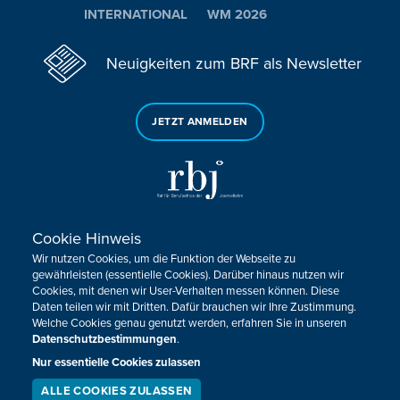
INTERNATIONAL
WM 2026
Neuigkeiten zum BRF als Newsletter
JETZT ANMELDEN
Cookie Hinweis
Sie haben noch Fragen oder Anmerkungen?
Wir nutzen Cookies, um die Funktion der Webseite zu
KONTAKTIEREN SIE UNS!
gewährleisten (essentielle Cookies). Darüber hinaus nutzen wir
Cookies, mit denen wir User-Verhalten messen können. Diese
Daten teilen wir mit Dritten. Dafür brauchen wir Ihre Zustimmung.
Impressum
Datenschutz
Kontakt
Barrierefreiheit
Welche Cookies genau genutzt werden, erfahren Sie in unseren
Cookie-Zustimmung anpassen
Datenschutzbestimmungen
.
Nur essentielle Cookies zulassen
Design, Konzept & Programmierung:
Pixelbar
&
Pavonet
ALLE COOKIES ZULASSEN