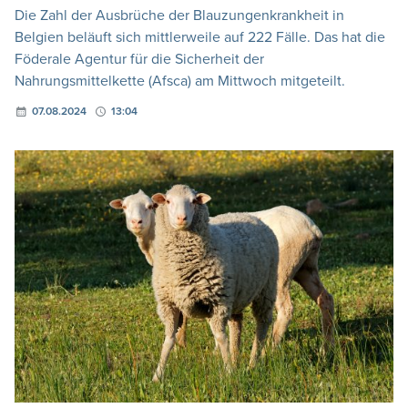
Die Zahl der Ausbrüche der Blauzungenkrankheit in
Belgien beläuft sich mittlerweile auf 222 Fälle. Das hat die
Föderale Agentur für die Sicherheit der
Nahrungsmittelkette (Afsca) am Mittwoch mitgeteilt.
07.08.2024
13:04