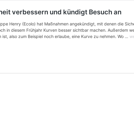
rheit verbessern und kündigt Besuch an
lippe Henry (Ecolo) hat Maßnahmen angekündigt, mit denen die Siche
och in diesem Frühjahr Kurven besser sichtbar machen. Außerdem w
N6
ist, also zum Beispiel noch erlaube, eine Kurve zu nehmen. Wo …
we
Re
He
wil
Si
ve
u
kü
Be
an