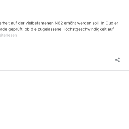
rheit auf der vielbefahrenen N62 erhöht werden soll. In Oudler
erde geprüft, ob die zugelassene Höchstgeschwindigkeit auf
2:
iterlesen
gionalminister
nry
l
cherheit
rbessern
nd
ndigt
such