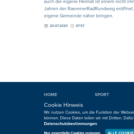
auch die eigene Heimat ist einem nicht im
Jahren der RaerenerRadRundweg eröffnet. D
eigene Gemeinde näher bringen.
20.07.2020
07:57
HOME
SPORT
REGIONAL
MEINUNG
Cookie Hinweis
NATIONAL
KULTUR
Wir nutzen Cookies, um die Funktion der Websei
INTERNATIONAL
WM 2026
können. Diese Daten teilen wir mit Dritten. Da
Datenschutzbestimmungen
.
Nur essentielle Cookies zulassen
ALLE COOKI