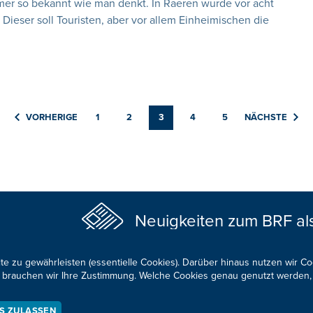
mer so bekannt wie man denkt. In Raeren wurde vor acht
ieser soll Touristen, aber vor allem Einheimischen die
VORHERIGE
1
2
3
4
5
NÄCHSTE
Neuigkeiten zum BRF al
te zu gewährleisten (essentielle Cookies). Darüber hinaus nutzen wir C
für brauchen wir Ihre Zustimmung. Welche Cookies genau genutzt werden,
ES ZULASSEN